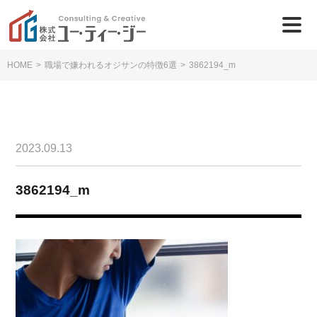
HOME
>
職場で嫌われるオジサンの特徴6選
>
3862194_m
2023.09.13
3862194_m