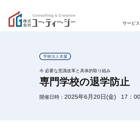
サービス
学校
高
ユー・ティー・ジーの特
学校法人支援
色
ン
今 必要な意識改革と具体的取り組み
専門学校の退学防止
学生募集
企業理念
学生募集
2025年6月20日(金)
17：0
開催日時：
退学防止
事業支援
研修・講