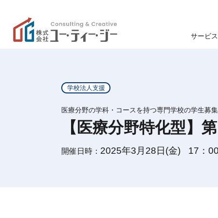
サービス
学校
高
ユー・ティー・ジーの特
学校法人支援
色
ン
医療分野の学科・コースを持つ専門学校の学生募集
【医療分野特化型】第
学生募集
企業理念
学生募集
2025年3月28日(金)
17：0
開催日時：
退学防止
事業支援
研修・講