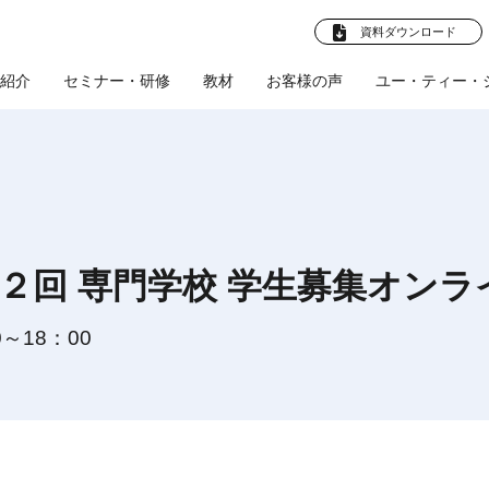
資料ダウンロード
紹介
セミナー・研修
教材
お客様の声
ユー・ティー・
法人向けプラ
卒就職 教材
お客様の声
企業様へ
ビジネスマン向け教
企業向けプラン
学校法人様へ
お客様の声
産学連携プ
社員教育
(企業)
(学校法
ト
材
ル
人)
採用支援
２回 専門学校 学生募集オンラ
文化部応援プロ
人材育成支援
会社概要
体育会促進会
ツールの制作
教育ツールの制作
0～18：00
スタビズLive！
プロジェクト
研修・講師派遣
師派遣