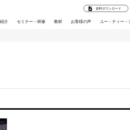
資料ダウンロード
紹介
セミナー・研修
教材
お客様の声
ユー・ティー・
法人向けプラ
卒就職 教材
お客様の声
企業様へ
ビジネスマン向け教
企業向けプラン
学校法人様へ
お客様の声
産学連携プ
社員教育
(企業)
(学校法
ト
材
ル
人)
採用支援
文化部応援プロ
人材育成支援
会社概要
体育会促進会
ツールの制作
教育ツールの制作
スタビズLive！
プロジェクト
研修・講師派遣
師派遣