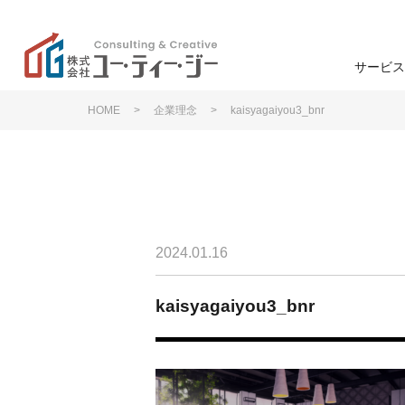
サービス
HOME
>
企業理念
>
kaisyagaiyou3_bnr
学校
高
ユー・ティー・ジーの特
色
ン
学生募集
企業理念
2024.01.16
学生募集
退学防止
kaisyagaiyou3_bnr
事業支援
研修・講