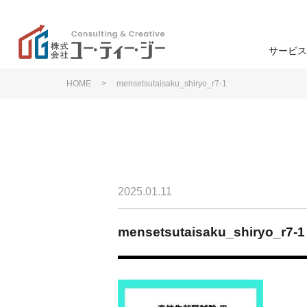
サービス
HOME
>
mensetsutaisaku_shiryo_r7-1
学校
高
ユー・ティー・ジーの特
色
ン
学生募集
企業理念
2025.01.11
学生募集
退学防止
mensetsutaisaku_shiryo_r7-1
事業支援
研修・講