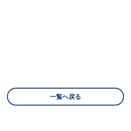
リスク＆誹謗中傷
対策
実践型リスクマネジメント
Web上の誹謗中傷への対策プ
ラン
一覧へ戻る