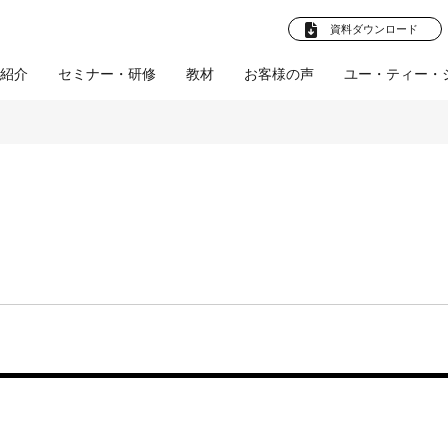
資料ダウンロード
紹介
セミナー・研修
教材
お客様の声
ユー・ティー・
法人向けプラ
卒就職 教材
お客様の声
企業様へ
ビジネスマン向け教
企業向けプラン
学校法人様へ
お客様の声
産学連携プ
社員教育
(企業)
(学校法
ト
材
ル
人)
採用支援
文化部応援プロ
人材育成支援
会社概要
体育会促進会
ツールの制作
教育ツールの制作
スタビズLive！
プロジェクト
研修・講師派遣
師派遣