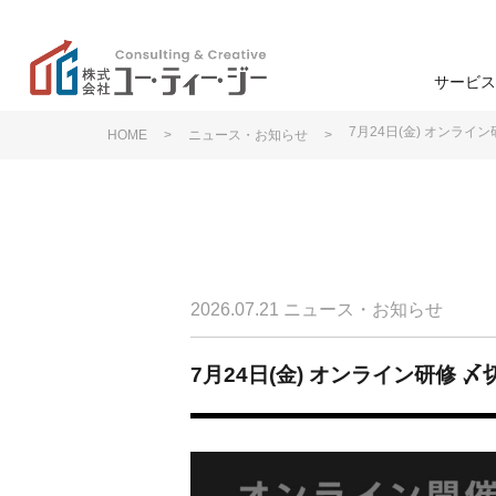
サービス
7月24日(金) オンライ
HOME
>
ニュース・お知らせ
>
学校
高
ユー・ティー・ジーの特
色
ン
学生募集
企業理念
2026.07.21
ニュース・お知らせ
学生募集
退学防止
7月24日(金) オンライン研修 
事業支援
研修・講