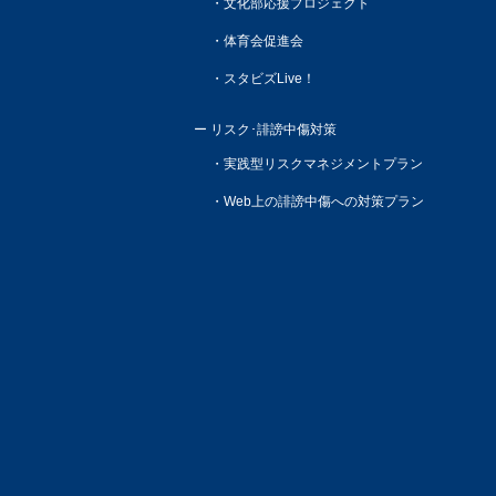
文化部応援プロジェクト
体育会促進会
スタビズLive！
リスク･誹謗中傷対策
実践型リスクマネジメントプラン
Web上の誹謗中傷への対策プラン