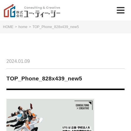
HOME
>
home
>
TOP_Phone_828x439_new5
2024.01.09
TOP_Phone_828x439_new5