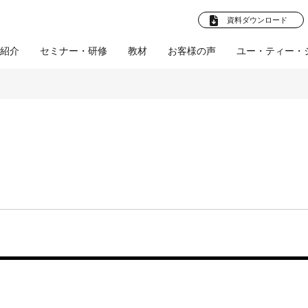
資料ダウンロード
紹介
セミナー・研修
教材
お客様の声
ユー・ティー・
法人向けプラ
卒就職 教材
お客様の声
企業様へ
ビジネスマン向け教
企業向けプラン
学校法人様へ
お客様の声
産学連携プ
社員教育
(企業)
(学校法
ト
材
ル
人)
採用支援
文化部応援プロ
人材育成支援
会社概要
体育会促進会
ツールの制作
教育ツールの制作
スタビズLive！
プロジェクト
研修・講師派遣
師派遣