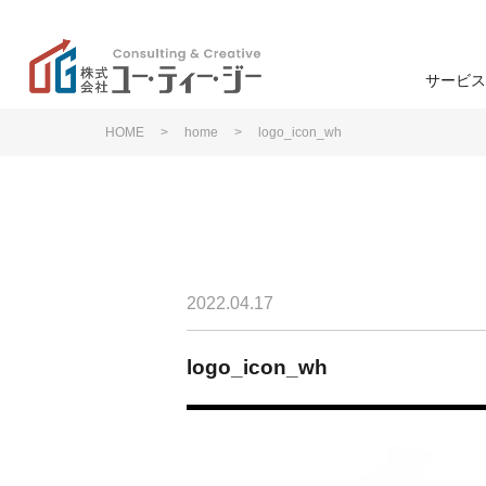
サービス
HOME
>
home
>
logo_icon_wh
学校
高
ユー・ティー・ジーの特
色
ン
学生募集
企業理念
2022.04.17
学生募集
退学防止
logo_icon_wh
事業支援
研修・講