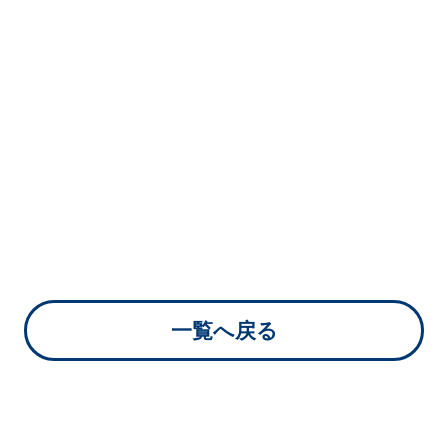
リスク＆誹謗中傷
対策
実践型リスクマネジメント
Web上の誹謗中傷への対策プ
ラン
一覧へ戻る