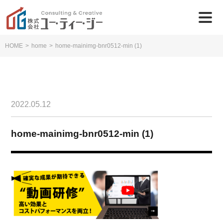
HOME
>
home
>
home-mainimg-bnr0512-min (1)
2022.05.12
home-mainimg-bnr0512-min (1)