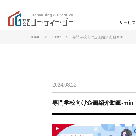
サービス
HOME
>
home
>
専門学校向け企画紹介動画-min
学校
高
ユー・ティー・ジーの特
色
ン
学生募集
企業理念
2024.08.22
学生募集
退学防止
専門学校向け企画紹介動画-min
事業支援
研修・講