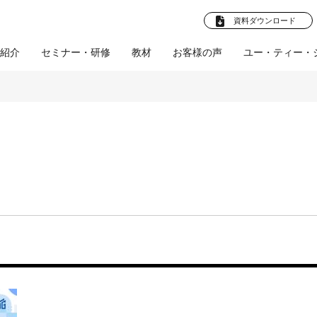
資料ダウンロード
紹介
セミナー・研修
教材
お客様の声
ユー・ティー・
法人向けプラ
卒就職 教材
お客様の声
企業様へ
ビジネスマン向け教
企業向けプラン
学校法人様へ
お客様の声
産学連携プ
社員教育
(企業)
(学校法
ト
材
ル
人)
採用支援
文化部応援プロ
人材育成支援
会社概要
体育会促進会
ツールの制作
教育ツールの制作
スタビズLive！
プロジェクト
研修・講師派遣
師派遣