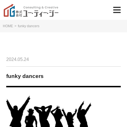
HOME
>
funky dancers
2024.05.24
funky dancers