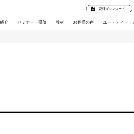
資料ダウンロード
紹介
セミナー・研修
教材
お客様の声
ユー・ティー・
法人向けプラ
卒就職 教材
お客様の声
企業様へ
ビジネスマン向け教
企業向けプラン
学校法人様へ
お客様の声
産学連携プ
社員教育
(企業)
(学校法
ト
材
ル
人)
採用支援
文化部応援プロ
人材育成支援
会社概要
体育会促進会
ツールの制作
教育ツールの制作
スタビズLive！
プロジェクト
研修・講師派遣
師派遣