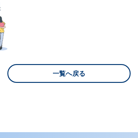
リスク＆誹謗中傷
対策
実践型リスクマネジメント
Web上の誹謗中傷への対策プ
ラン
一覧へ戻る