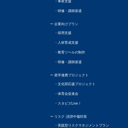
事業支援
研修・講師派遣
企業向けプラン
採用支援
人材育成支援
教育ツールの制作
研修・講師派遣
産学連携プロジェクト
文化部応援プロジェクト
体育会促進会
スタビズLive！
リスク･誹謗中傷対策
実践型リスクマネジメントプラン