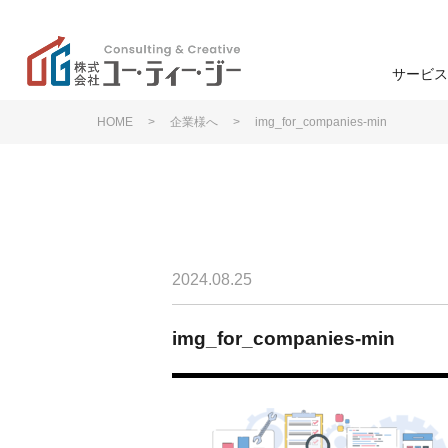
サービス
HOME
>
企業様へ
>
img_for_companies-min
学校
高
ユー・ティー・ジーの特
色
ン
学生募集
企業理念
2024.08.25
学生募集
退学防止
img_for_companies-min
事業支援
研修・講