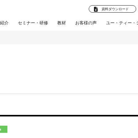
資料ダウンロード
紹介
セミナー・研修
教材
お客様の声
ユー・ティー・
法人向けプラ
卒就職 教材
お客様の声
企業様へ
ビジネスマン向け教
企業向けプラン
学校法人様へ
お客様の声
産学連携プ
社員教育
(企業)
(学校法
ト
材
ル
人)
採用支援
文化部応援プロ
人材育成支援
会社概要
体育会促進会
ツールの制作
教育ツールの制作
スタビズLive！
プロジェクト
研修・講師派遣
師派遣