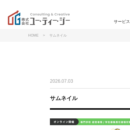
サービス
HOME
>
サムネイル
学校
高
ユー・ティー・ジーの特
色
ン
学生募集
企業理念
2026.07.03
学生募集
退学防止
サムネイル
事業支援
研修・講