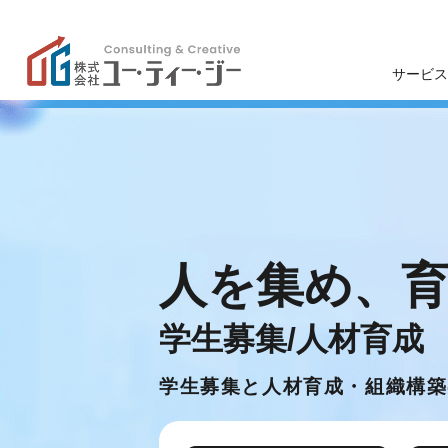
サービス
学校
高
ユー・ティー・ジーの特
色
ン
学生募集
人を集め、
企業理念
学生募集
学生募集/人材育成
退学防止
事業支援
学生募集と人材育成・組織構築
研修・講