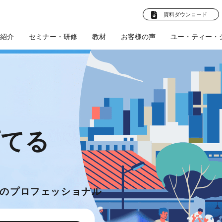
資料ダウンロード
紹介
セミナー・研修
教材
お客様の声
ユー・ティー・
法人向けプラ
卒就職 教材
お客様の声
企業様へ
ビジネスマン向け教
企業向けプラン
学校法人様へ
お客様の声
産学連携プ
社員教育
(企業)
(学校法
ト
材
ル
人)
採用支援
文化部応援プロ
人材育成支援
育てる
会社概要
体育会促進会
ツールの制作
教育ツールの制作
スタビズLive！
プロジェクト
研修・講師派遣
の
プロフェッショナル
師派遣